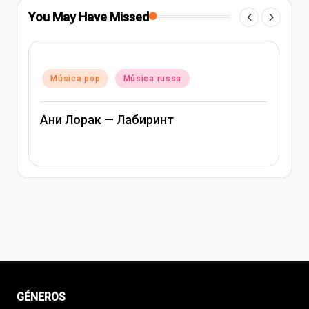
You May Have Missed
Posted
Música pop
Música rap e hip-hop
in
Música russa
Артем Качер Ани Лорак – Материк
GÉNEROS