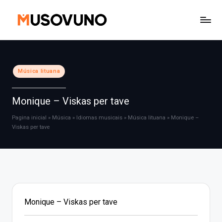
Skip
to
content
Posted
Música lituana
in
Monique – Viskas per tave
Pagina inicial
»
Música
»
Idiomas musicais
»
Música lituana
»
Monique –
Viskas per tave
Monique – Viskas per tave