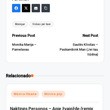
Tags:
Monique
Viskas per tave
Post
Previous Post
Next Post
navigation
Monika Marija –
Saulės Kliošas –
Pamelavau
Paskambink Man (Jei tau
liūdna)
Relacionado
Posted
Música lituana
Música pop
in
Naktinės Personos – Apie žvaigždę (remix