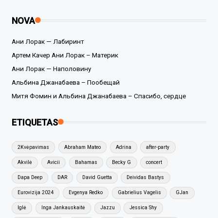
NOVA
Ани Лорак — Лабиринт
Артем Качер Ани Лорак – Материк
Ани Лорак — Наполовину
Альбина Джанабаева – Пообещай
Митя Фомин и Альбина Джанабаева – Спасибо, сердце
ETIQUETAS
2Kvėpavimas
Abraham Mateo
Adrina
after-party
Akvilė
Avicii
Bahamas
Becky G
concert
Dapa Deep
DAR
David Guetta
Deividas Bastys
Eurovizija 2024
Evgenya Redko
Gabrielius Vagelis
GJan
Iglė
Inga Jankauskaitė
Jazzu
Jessica Shy