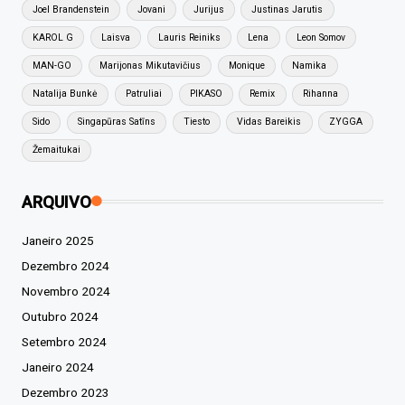
Joel Brandenstein
Jovani
Jurijus
Justinas Jarutis
KAROL G
Laisva
Lauris Reiniks
Lena
Leon Somov
MAN-GO
Marijonas Mikutavičius
Monique
Namika
Natalija Bunkė
Patruliai
PIKASO
Remix
Rihanna
Sido
Singapūras Satīns
Tiesto
Vidas Bareikis
ZYGGA
Žemaitukai
ARQUIVO
Janeiro 2025
Dezembro 2024
Novembro 2024
Outubro 2024
Setembro 2024
Janeiro 2024
Dezembro 2023