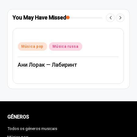
You May Have Missed
Posted
Música pop
Música russa
in
Ани Лорак — Лабиринт
GÉNEROS
Todos os géneros musicais