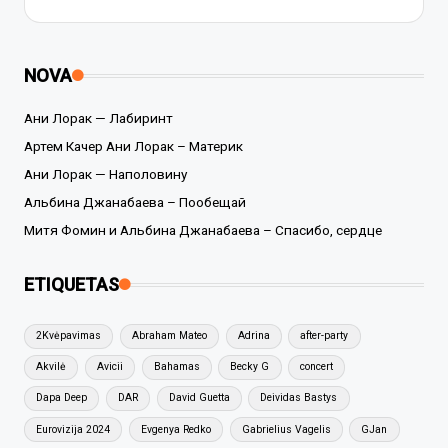
NOVA
Ани Лорак — Лабиринт
Артем Качер Ани Лорак – Материк
Ани Лорак — Наполовину
Альбина Джанабаева – Пообещай
Митя Фомин и Альбина Джанабаева – Спасибо, сердце
ETIQUETAS
2Kvėpavimas
Abraham Mateo
Adrina
after-party
Akvilė
Avicii
Bahamas
Becky G
concert
Dapa Deep
DAR
David Guetta
Deividas Bastys
Eurovizija 2024
Evgenya Redko
Gabrielius Vagelis
GJan