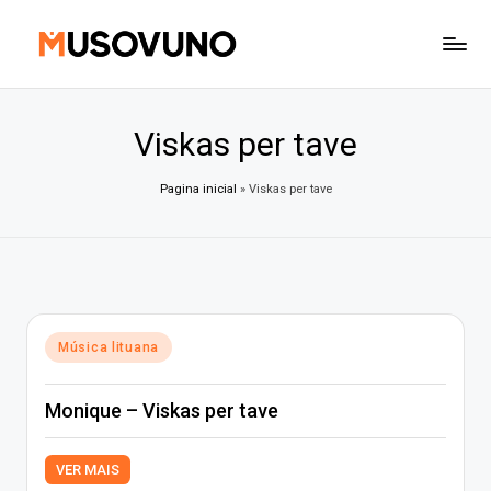
Skip
to
content
Viskas per tave
Pagina inicial
»
Viskas per tave
Posted
Música lituana
in
Monique – Viskas per tave
VER MAIS