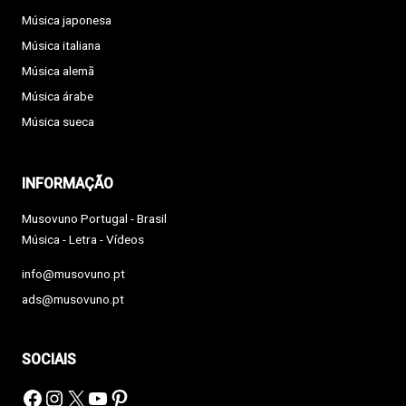
Música japonesa
Música italiana
Música alemã
Música árabe
Música sueca
INFORMAÇÃO
Musovuno Portugal - Brasil
Música - Letra - Vídeos
info@musovuno.pt
ads@musovuno.pt
SOCIAIS
Facebook
Instagram
X
YouTube
Pinterest