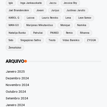
Iglė
Inga Jankauskaitė
Jazzu
Jessica Shy
Joel Brandenstein
Jovani
Jurijus
Justinas Jarutis
KAROL G
Laisva
Lauris Reiniks
Lena
Leon Somov
MAN-GO
Marijonas Mikutavičius
Monique
Namika
Natalija Bunkė
Patruliai
PIKASO
Remix
Rihanna
Sido
Singapūras Satīns
Tiesto
Vidas Bareikis
ZYGGA
Žemaitukai
ARQUIVO
Janeiro 2025
Dezembro 2024
Novembro 2024
Outubro 2024
Setembro 2024
Janeiro 2024