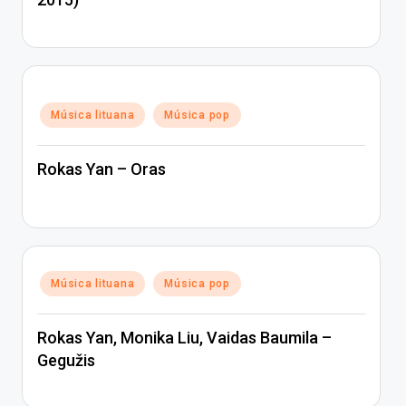
Posted
Música lituana
Música pop
in
Rokas Yan – Oras
Posted
Música lituana
Música pop
in
Rokas Yan, Monika Liu, Vaidas Baumila –
Gegužis