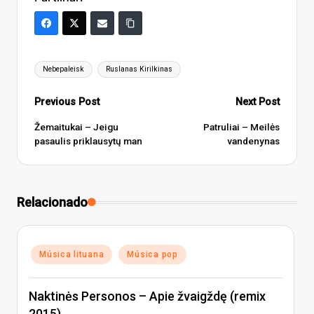
Tags:
Nebepaleisk
Ruslanas Kirilkinas
Post
Previous Post
Next Post
navigation
Žemaitukai – Jeigu
Patruliai – Meilės
pasaulis priklausytų man
vandenynas
Relacionado
Posted
Música lituana
Música pop
in
Naktinės Personos – Apie žvaigždę (remix
2015)