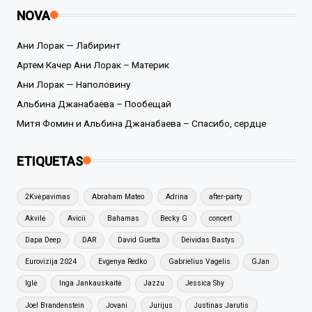
NOVA
Ани Лорак — Лабиринт
Артем Качер Ани Лорак – Материк
Ани Лорак — Наполовину
Альбина Джанабаева – Пообещай
Митя Фомин и Альбина Джанабаева – Спасибо, сердце
ETIQUETAS
2Kvėpavimas
Abraham Mateo
Adrina
after-party
Akvilė
Avicii
Bahamas
Becky G
concert
Dapa Deep
DAR
David Guetta
Deividas Bastys
Eurovizija 2024
Evgenya Redko
Gabrielius Vagelis
GJan
Iglė
Inga Jankauskaitė
Jazzu
Jessica Shy
Joel Brandenstein
Jovani
Jurijus
Justinas Jarutis