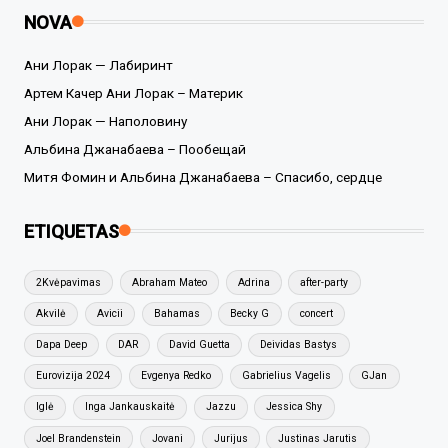
NOVA
Ани Лорак — Лабиринт
Артем Качер Ани Лорак – Материк
Ани Лорак — Наполовину
Альбина Джанабаева – Пообещай
Митя Фомин и Альбина Джанабаева – Спасибо, сердце
ETIQUETAS
2Kvėpavimas
Abraham Mateo
Adrina
after-party
Akvilė
Avicii
Bahamas
Becky G
concert
Dapa Deep
DAR
David Guetta
Deividas Bastys
Eurovizija 2024
Evgenya Redko
Gabrielius Vagelis
GJan
Iglė
Inga Jankauskaitė
Jazzu
Jessica Shy
Joel Brandenstein
Jovani
Jurijus
Justinas Jarutis