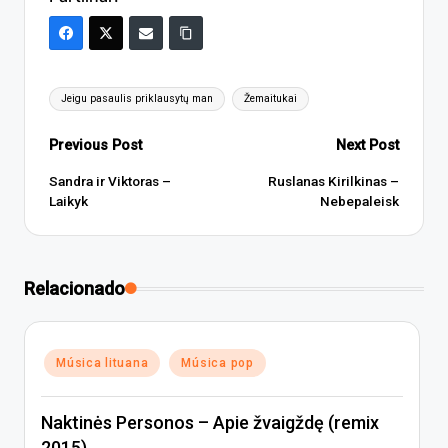
Tags:
Jeigu pasaulis priklausytų man
Žemaitukai
Post
Previous Post
Next Post
navigation
Sandra ir Viktoras –
Ruslanas Kirilkinas –
Laikyk
Nebepaleisk
Relacionado
Posted
Música lituana
Música pop
in
Naktinės Personos – Apie žvaigždę (remix
2015)