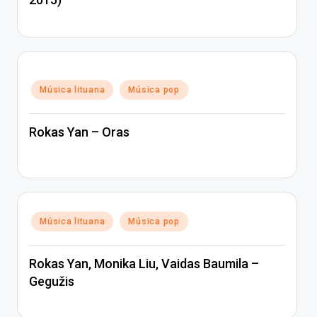
Posted
Música lituana
Música pop
in
Rokas Yan – Oras
Posted
Música lituana
Música pop
in
Rokas Yan, Monika Liu, Vaidas Baumila –
Gegužis